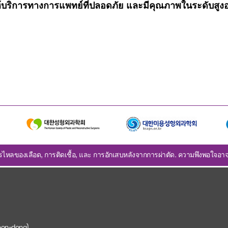
่นให้บริการทางการแพทย์ที่ปลอดภัย และมีคุณภาพในระดับสูงอย
รไหลของเลือด, การติดเชื้อ, และ การอักเสบหลังจากการผ่าตัด. ความพึงพอใจอาจ
eon-dong)