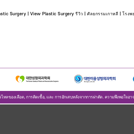
stic Surgery | View Plastic Surgery รีวิว | ศัลยกรรมเกาหลี | โร
รไหลของเลือด, การติดเชื้อ, และ การอักเสบหลังจากการผ่าตัด. ความพึงพอใจอาจ