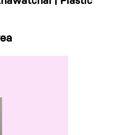
thawatchai | Plastic
rea