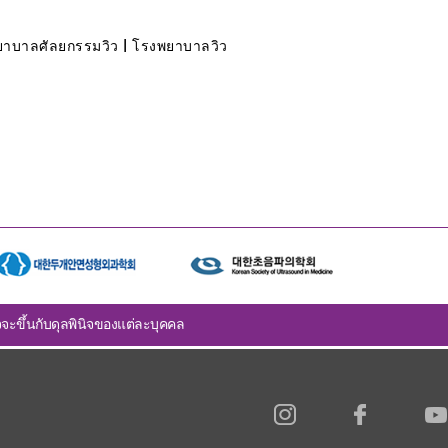
งพยาบาลศัลยกรรมวิว | โรงพยาบาลวิว
จะขึ้นกับดุลพินิจของแต่ละบุคคล