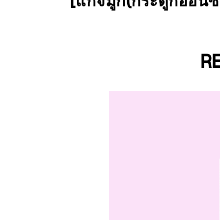
[แก้จมูก(กระดูกอ่อน
RE