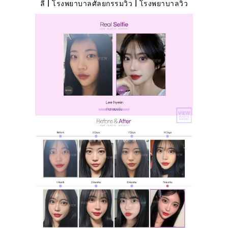
ลี | โรงพยาบาลศัลยกรรมวิว | โรงพยาบาลวิว