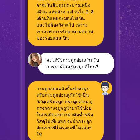
อาจเป็นสีแดงประมาณหนึ่ง
เดือน แต่หลังจากผ่านไป 2-3
เดือนก็แทบจะมองไม่เห็น
และไม่ต้องกังวลไป เพราะ
เราจะทำการรักษาตามสภาพ
ของรอยแผลเป็น
จะได้รับกระดูกอ่อนสำหรับ
การผ่าตัดเสริมจมูกที่ไหน?
กระดูกอ่อนผนังกั้นช่องจมูก
หรือกระดูกอ่อนหูมักใช้เป็น
วัสดุเสริมจมูก กระดูกอ่อนอยู่
ตรงกลางจมูกถูนำมาใช้บ่อย
ในกรณีของการผ่าตัดซ้ำหรือ
วัสดุไม่เพียงพอ จะนำกระดูก
อ่อนจากซี่โครงจะซี่โครงมา
ใช้