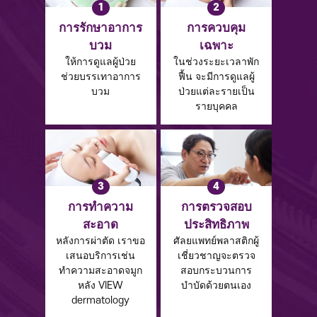
1
2
การรักษาอาการ
การควบคุม
บวม
เฉพาะ
ให้การดูแลผู้ป่วย
ในช่วงระยะเวลาพัก
ช่วยบรรเทาอาการ
ฟื้น จะมีการดูแลผู้
บวม
ป่วยแต่ละรายเป็น
รายบุคคล
3
4
การทำความ
การตรวจสอบ
สะอาด
ประสิทธิภาพ
หลังการผ่าตัด เราขอ
ศัลยแพทย์พลาสติกผู้
เสนอบริการเช่น
เชี่ยวชาญจะตรวจ
ทำความสะอาดจมูก
สอบกระบวนการ
หลัง VIEW
บำบัดด้วยตนเอง
dermatology