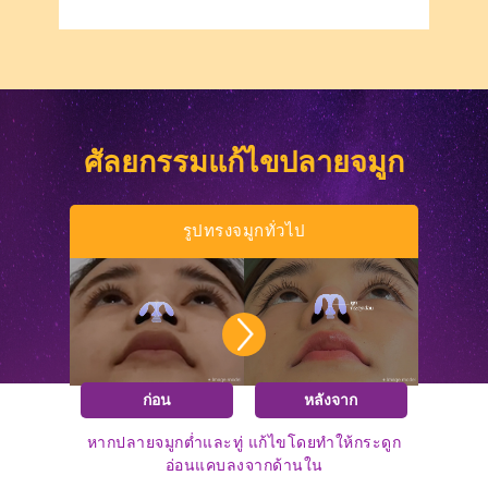
ศัลยกรรมแก้ไขปลายจมูก
รูปทรงจมูกทั่วไป
ก่อน
หลังจาก
หากปลายจมูกต่ำและทู่ แก้ไขโดยทำให้กระดูก
อ่อนแคบลงจากด้านใน