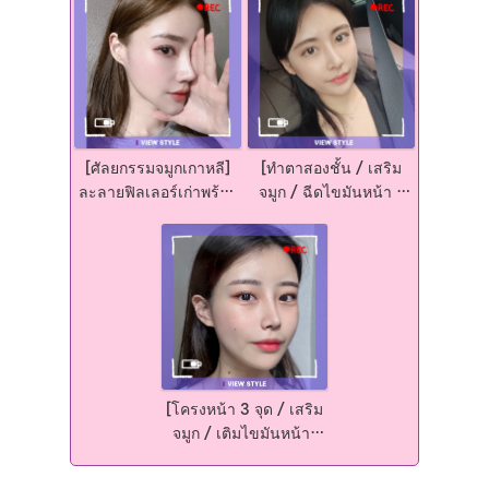
[ศัลยกรรมจมูกเกาหลี]
[ทำตาสองชั้น / เสริม
ละลายฟิลเลอร์เก่าพร้อม
จมูก / ฉีดไขมันหน้า /
กับทำจมูกใหม่ด้วยทรงที่
ดูดไขมันเหนียง] ทำไมถึง
สวยปัง สโลปปลายพุ่ง
ลังเลการผ่าตัด ในเมื่อ
ผลลัพธ์การผ่าตัดออกมาดี
มากๆ
[โครงหน้า 3 จุด / เสริม
จมูก / เติมไขมันหน้า]
รีวิวศัลยกรรมเกาหลี??
เรารู้สึกว่าได้เกิดมาใหม่!!