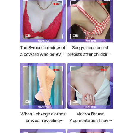
สัมผัสที่นุ่มมาก?
with the backpack~
The 8-month review of
Saggy, contracted
a coward who believed
breasts after childbirth,
that it was a breast
satisfied with the
specialist hospital and
volume and body
operated on!
regained by breast
elevation!
When I change clothes
Motiva Breast
or wear revealing
Augmentation I have
clothes, a lot of people
no regrets!