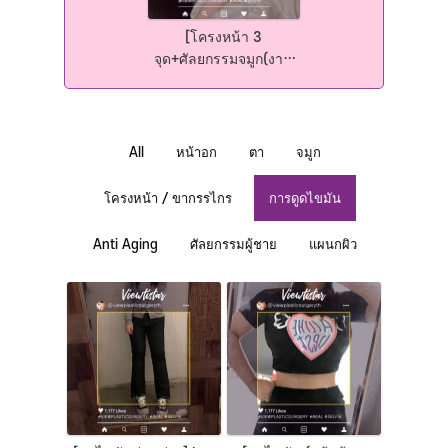
[โครงหน้า 3
จุด+ศัลยกรรมจมูก(งาน
แก้)+ฉีดไขมันหน้า] Kim
Minji | Plastic Surgery
Korea
All
หน้าอก
ตา
จมูก
โครงหน้า / ขากรรไกร
การดูดไขมัน
Anti Aging
ศัลยกรรมผู้ชาย
แผนกผิว