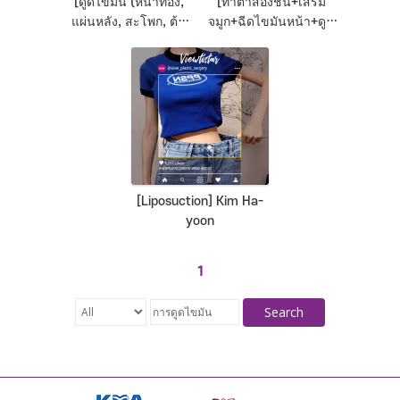
[ดูดไขมัน (หน้าท้อง,
[ทำตาสองชั้น+เสริม
แผ่นหลัง, สะโพก, ต้น
จมูก+ฉีดไขมันหน้า+ดูด
ขา)] Lee Jihyun |
ไขมันเหนียง] Kim Jieun
Plastic Surgery Korea
| Plastic Surgery Korea
[Liposuction] Kim Ha-
yoon
1
Search