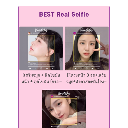
[เสริมจมูก + ฉีดไขมัน
[โครงหน้า 3 จุด+เสริม
หน้า + ดูดไขมัน (กรอบ
จมูก+ทำตาสองชั้น] Kim
หน้า)] Park Eunjung |
Jaeeun | Plastic
Plastic Surgery Korea
Surgery Korea