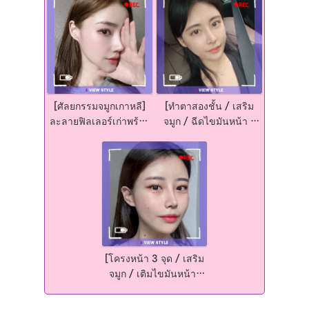
[ศัลยกรรมจมูกเกาหลี]
[ทำตาสองชั้น / เสริม
ละลายฟิลเลอร์เก่าพร้อม
จมูก / ฉีดไขมันหน้า /
กับทำจมูกใหม่ด้วยทรงที่
ดูดไขมันเหนียง] ทำไมถึง
สวยปัง สโลปปลายพุ่ง
ลังเลการผ่าตัด ในเมื่อ
ผลลัพธ์การผ่าตัดออกมาดี
มากๆ
[โครงหน้า 3 จุด / เสริม
จมูก / เติมไขมันหน้า]
รีวิวศัลยกรรมเกาหลี??
เรารู้สึกว่าได้เกิดมาใหม่!!