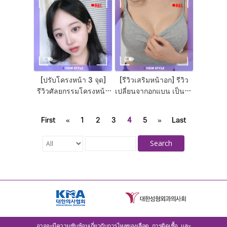
เกาหลี
ลิโคน Mentor
[ปรับโครงหน้า 3 จุด]
[รีวิวเสริมหน้าอก] รีวิว
รีวิวศัลยกรรมโครงหน้า
เปลี่ยนจากอกแบน เป็นอก
เกาหลี วีไลน์ หน้าละมุน
สวย ร่างทองกับโรง
พยาบาลวิว
First
«
1
2
3
4
5
»
Last
Search
อาจจะมีความซับซ้อนเกี่ยวกับการไหลของเลือด, การติดเชื้อ, และ