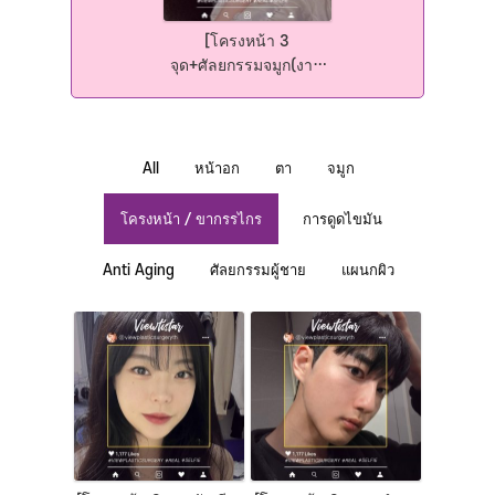
[โครงหน้า 3
จุด+ศัลยกรรมจมูก(งาน
แก้)+ฉีดไขมันหน้า] Kim
Minji | Plastic Surgery
Korea
All
หน้าอก
ตา
จมูก
โครงหน้า / ขากรรไกร
การดูดไขมัน
Anti Aging
ศัลยกรรมผู้ชาย
แผนกผิว