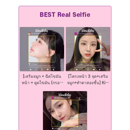
[เสริมจมูก + ฉีดไขมัน
[โครงหน้า 3 จุด+เสริม
หน้า + ดูดไขมัน (กรอบ
จมูก+ทำตาสองชั้น] Kim
หน้า)] Park Eunjung |
Jaeeun | Plastic
Plastic Surgery Korea
Surgery Korea