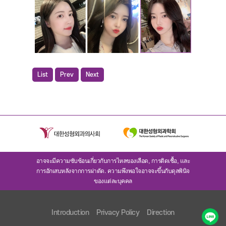
List
Prev
Next
อาจจะมีความซับซ้อนเกี่ยวกับการไหลของเลือด, การติดเชื้อ, และ
การอักเสบหลังจากการผ่าตัด. ความพึงพอใจอาจจะขึ้นกับดุลพินิจ
ของแต่ละบุคคล
Introduction
Privacy Policy
Direction