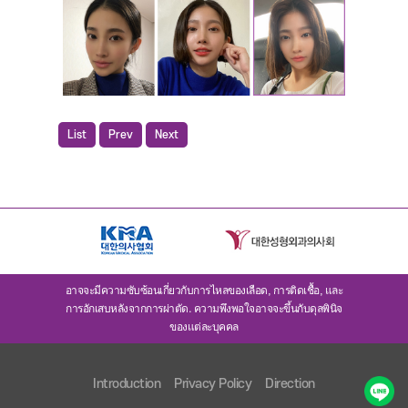
List
Prev
Next
อาจจะมีความซับซ้อนเกี่ยวกับการไหลของเลือด, การติดเชื้อ, และ
การอักเสบหลังจากการผ่าตัด. ความพึงพอใจอาจจะขึ้นกับดุลพินิจ
ของแต่ละบุคคล
Introduction
Privacy Policy
Direction